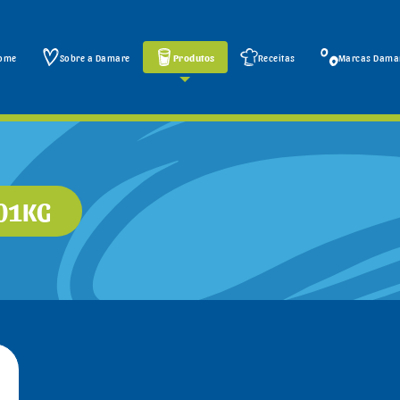
ome
Sobre a Damare
Produtos
Receitas
Marcas Dama
,01KG